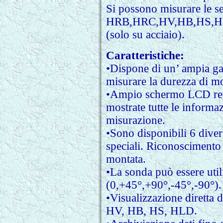
Si possono misurare le se
HRB,HRC,HV,HB,HS,HLD e
(solo su acciaio).
Caratteristiche:
•Dispone di un’ ampia ga
misurare la durezza di mol
•Ampio schermo LCD ret
mostrate tutte le informazi
misurazione.
•Sono disponibili 6 divers
speciali. Riconoscimento
montata.
•La sonda può essere utili
(0,+45°,+90°,-45°,-90°)
•Visualizzazione diretta 
HV, HB, HS, HLD.