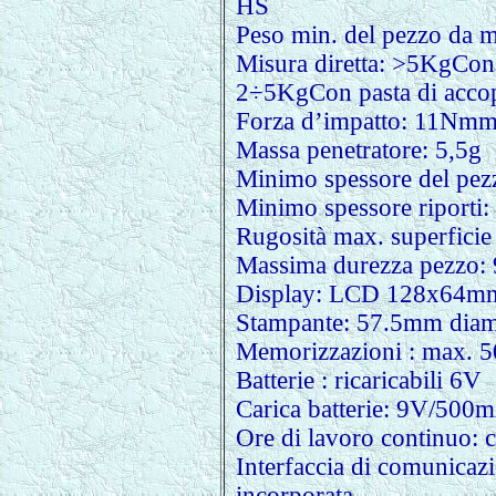
HS
Peso min. del pezzo da mi
Misura diretta: >5KgCon 
2÷5KgCon pasta di acc
Forza d’impatto: 11Nm
Massa penetratore: 5,5g
Minimo spessore del pe
Minimo spessore riporti
Rugosità max. superfici
Massima durezza pezzo
Display: LCD 128x64mm 
Stampante: 57.5mm dia
Memorizzazioni : max. 
Batterie : ricaricabili 6V
Carica batterie: 9V/50
Ore di lavoro continuo: 
Interfaccia di comunica
incorporata