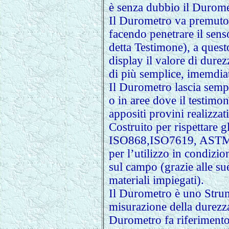
è senza dubbio il Durome
Il Durometro va premuto 
facendo penetrare il sens
detta Testimone), a quest
display il valore di durez
di più semplice, imemdia
Il Durometro lascia semp
o in aree dove il testimo
appositi provini realizzat
Costruito per rispettare 
ISO868,ISO7619, ASTMD
per l’utilizzo in condizion
sul campo (grazie alle sue
materiali impiegati).
Il Durometro è uno Strum
misurazione della durezza
Durometro fa riferimento 