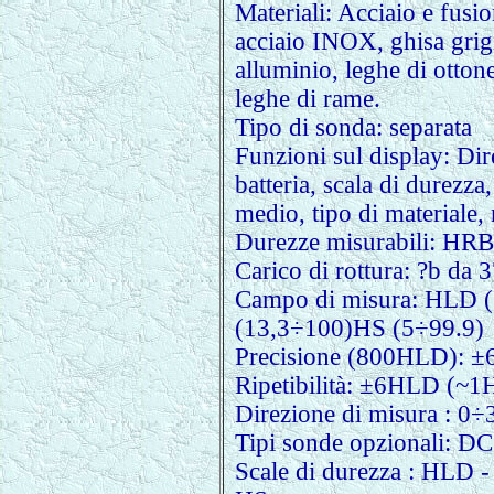
Materiali: Acciaio e fusion
acciaio INOX, ghisa grigi
alluminio, leghe di otton
leghe di rame.
Tipo di sonda: separata
Funzioni sul display: Di
batteria, scala di durezza,
medio, tipo di materiale
Durezze misurabili: 
Carico di rottura: ?b da 
Campo di misura: HLD
(13,3÷100)HS (5÷99.9
Precisione (800HLD):
Ripetibilità: ±6HLD (~
Direzione di misura : 0
Tipi sonde opzionali: DC
Scale di durezza : HLD