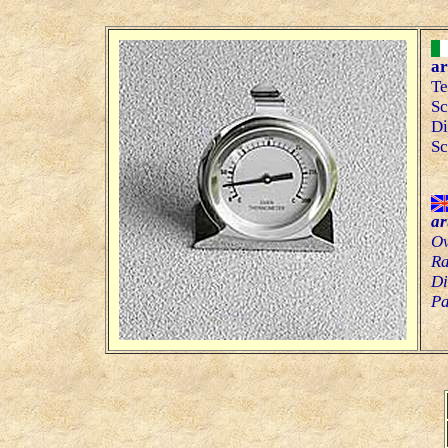
ar
Te
Sc
Di
Sc
ar
Ov
R
Di
Pa